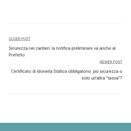
Navigazione
OLDER POST
articoli
Sicurezza nei cantieri: la notifica preliminare va anche al
Prefetto
NEWER POST
Certificato di Idoneità Statica obbligatorio: più sicurezza o
solo un’altra “tassa”?